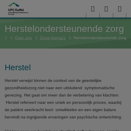
Overslaan en naar de inhoud gaan
Menu
User
Sea
Herstelondersteunende zorg
menu
me
Home
Over ons
Onze thema's
Herstelondersteunende zorg
Herstel
Herstel verwijst binnen de context van de geestelijke
gezondheidszorg niet naar een uitsluitend symptomatische
genezing. Het gaat om meer dan de verbetering van klachten.
Herstel refereert naar een uniek en persoonlijk proces, waarbij
de patiënt veerkracht leert ontwikkelen en een eigen balans
hervindt na ingrijpende ervaringen van psychische ontwrichting.