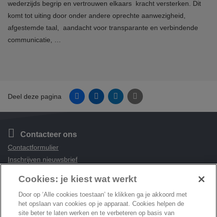
wederzijds begrip en vertrouwen elkaars kracht versterken. Dit
komt tot uiting door onder andere oprechte aanwezigheid,
afgestemde taal, aandacht voor transparante en verbindende
communicatie, …
Facebook
Linkedin
Twitter
E-mail
Deel deze pagina
Contacteer ons
Contactformulier
Inschrijven nieuwsbrief
Cookies: je kiest wat werkt
Volg ons
Instagram
Facebook
Linkedin
Door op ‘Alle cookies toestaan’ te klikken ga je akkoord met
het opslaan van cookies op je apparaat. Cookies helpen de
site beter te laten werken en te verbeteren op basis van