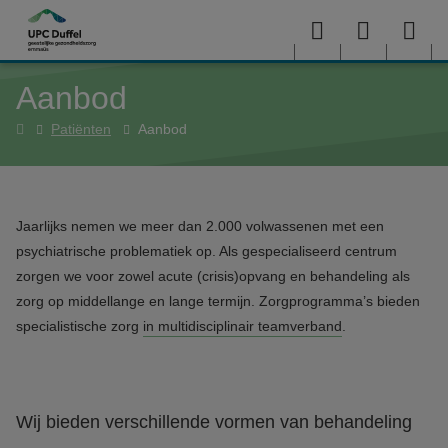
Overslaan en naar de inhoud gaan
Menu
User
Sea
Aanbod
menu
me
Home
Patiënten
Aanbod
Jaarlijks nemen we meer dan 2.000 volwassenen met een
psychiatrische problematiek op. Als gespecialiseerd centrum
zorgen we voor zowel acute (crisis)opvang en behandeling als
zorg op middellange en lange termijn. Zorgprogramma’s bieden
specialistische zorg
in multidisciplinair teamverband
.
Wij bieden verschillende vormen van behandeling