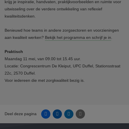
krijg je inspiratie, handvaten, praktijkvoorbeelden en ruimte voor
uitwisseling over de verdere ontwikkeling van reflexief
kwaliteitsdenken.
Benieuwd hoe teams in andere zorgsectoren en voorzieningen
aan kwaliteit werken?
Bekijk het programma en schrijf je in
.
Praktisch
Maandag 11 mei, van 09.00 tot 15.45 uur.
Locatie: Congrescentrum De Kleiput, UPC Duffel, Stationsstraat
22c, 2570 Duffel.
Voor iedereen die met zorgkwaliteit bezig is.
Facebook
Linkedin
Twitter
E-mail
Deel deze pagina