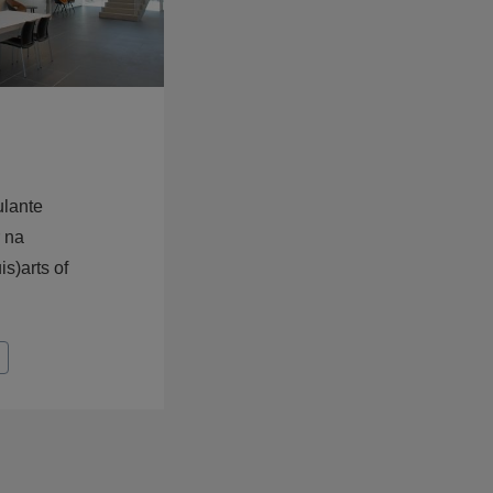
ulante
r na
is)arts of