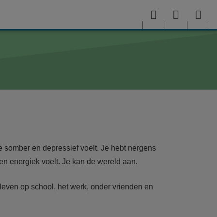
Menu
User
Sea
menu
me
je somber en depressief voelt. Je hebt nergens
en energiek voelt. Je kan de wereld aan.
t leven op school, het werk, onder vrienden en