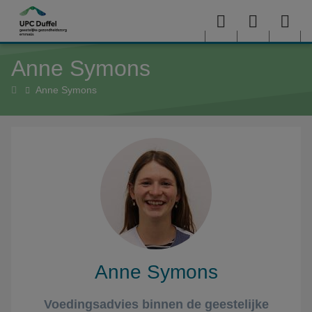
Overslaan en naar de inhoud gaan
Menu
User
Sea
Anne Symons
menu
me
Home
Anne Symons
Anne Symons
Voedingsadvies binnen de geestelijke